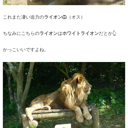
これまた凄い迫力の
ライオン
🦁（オス）
ちなみにこちらの
ライオン
は
ホワイトライオン
だとか👆️
かっこいいですよね。