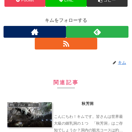
Pocket
LINE
コピー
キムをフォローする
キム
関連記事
秋芳洞
神社 グルメ 旅行 猫
こんにちわ！キムです。皆さんは世界最
大級の鍾乳洞の１つ 「秋芳洞」はご存
知でしょうか？洞内の観光コースは約１