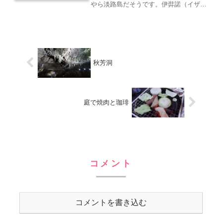
やら淡路島だそうです。伊弉諾（イザナ
ギ）という方が、嫁の伊邪那美（イザナ
ミ）と天の浮橋に立って、雨の沼矛をか
き混ぜ、淤能碁呂島（オノゴロトウ）と
いう島を初めに創ったとか...
秋芳洞
庭で焼肉と珈琲
コメント
コメントを書き込む