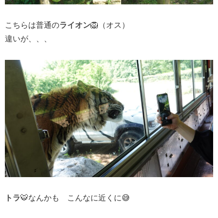
こちらは普通の
ライオン
🦁（オス）
違いが、、、
トラ
🐯なんかも こんなに近くに😅