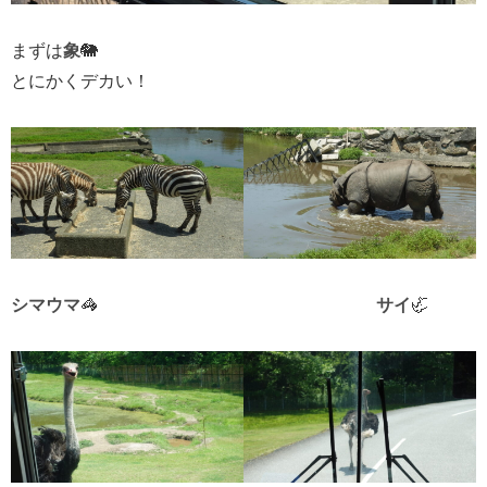
まずは
象
🐘
とにかくデカい！
シマウマ
🦓
サイ
🦏