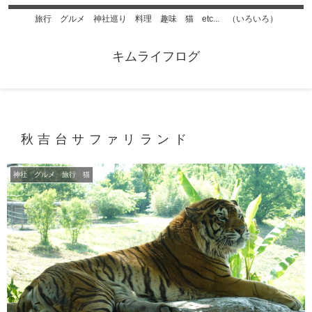
旅行 グルメ 神社巡り 料理 趣味 猫 etc... （いろいろ）
キムライフログ
秋吉台サファリランド
神社 グルメ 旅行 猫