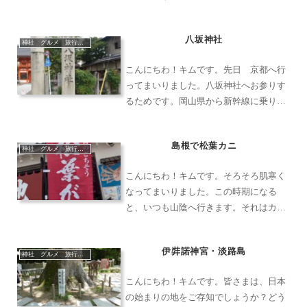
kmだとか。総延長は１１．２kmを超
え、国内第２位だとか。所在地は 山口
八坂神社
県美弥市秋芳町秋吉3449番地の1 で
神社 グルメ 旅行 猫
す。そんな特別記念物の...
こんにちわ！キムです。先日 京都へ行
ってまいりました。八坂神社へお参りす
るためです。岡山県から新幹線に乗り、
京都駅へ。久しぶりの新幹線です。着き
ました！京都駅に着くともう夕方でし
島根で松葉カニ
た。晩御飯を何にしようかと思い先斗町
神社 グルメ 旅行 猫
をぶらぶらしました。ここで...
こんにちわ！キムです。そろそろ肌寒く
なってまいりました。この時期になる
と、いつも山陰へ行きます。それはカニ
がおるからですね🦀いつもお邪魔してい
る食堂があり聞くところによると、１１/
伊弉諾神宮・淡路島
7 からズワイガニが解禁だとか。なので
神社 グルメ 旅行 猫
当日 早起きをして島...
こんにちわ！キムです。皆さまは、日本
の始まりの地をご存知でしょうか？どう