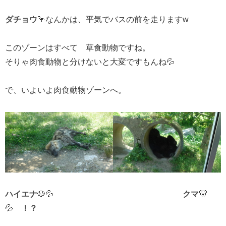
ダチョウ
🦩なんかは、平気でバスの前を走りますw
このゾーンはすべて 草食動物ですね。
そりゃ肉食動物と分けないと大変ですもんね💦
で、いよいよ肉食動物ゾーンへ。
ハイエナ
🐶💦
クマ
🐻
💦
！？