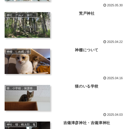
2025.05.30
荒戸神社
神社，グルメ，旅行，猫，千屋牛，猪
2025.04.22
神棚について
神棚，しめ縄，猫
2025.04.16
猫のいる学校
猫，小学校，保護猫，保護猫活動
2025.04.03
吉備津彦神社・吉備津神社
神社，猫，桃太郎，鬼