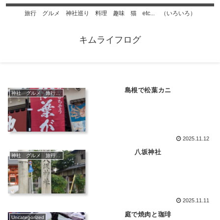
旅行 グルメ 神社巡り 料理 趣味 猫 etc... （いろいろ）
キムライフログ
島根で松葉カニ
神社 グルメ 旅行 猫
2025.11.12
八坂神社
神社 グルメ 旅行 猫
2025.11.11
庭で焼肉と珈琲
Uncategorized