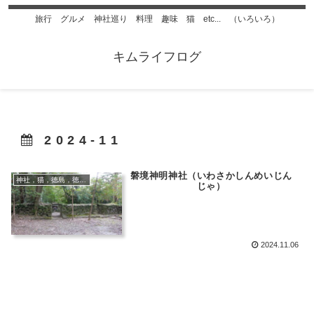
旅行 グルメ 神社巡り 料理 趣味 猫 etc... （いろいろ）
キムライフログ
2024-11
磐境神明神社（いわさかしんめいじん
神社，猫，徳島，徳島ラーメン
じゃ）
2024.11.06